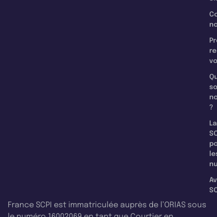
C
n
Pr
re
v
Qu
s
n
?
La
SC
p
le
nu
Av
SC
France SCPI est immatriculée auprès de l’ORIAS sous
le numéro 16002069 en tant que Courtier en