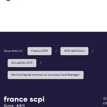
Vous êtes ici :
France SCPI
/
SCPI définition
/
Actualités SCPI
/
Norma Capital nomme un nouveau Fund Manager
Q
F
Score :
4.9
/5