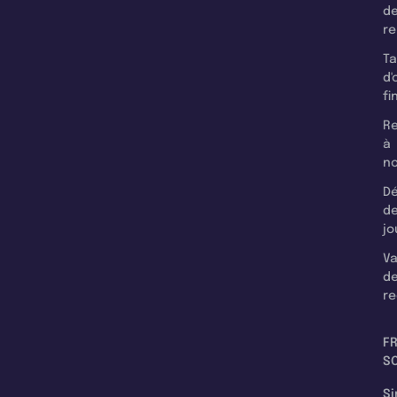
d
r
T
d'
fi
Re
à
n
Dé
d
jo
Va
d
re
F
SC
Si