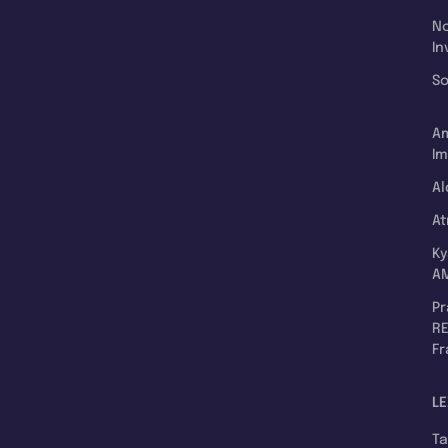
N
In
So
A
Im
Al
A
K
A
P
RE
F
LE
T