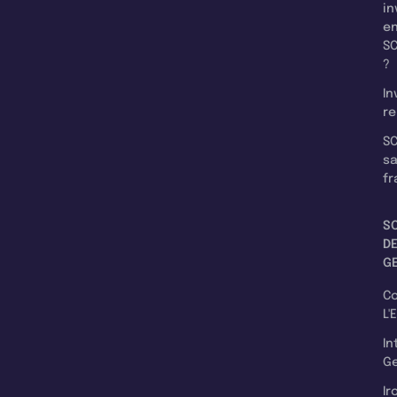
in
e
SC
?
In
re
SC
s
fr
S
D
G
C
L'
In
Ge
Ir