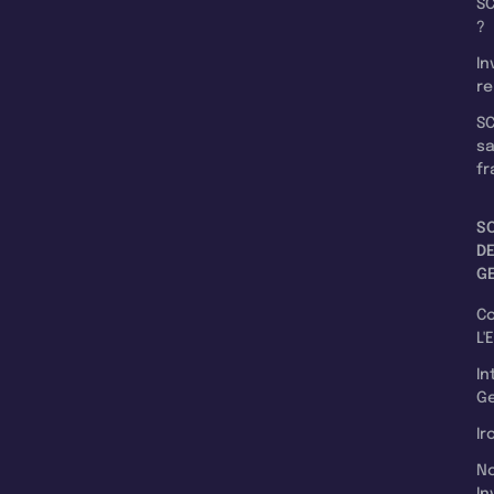
SC
?
In
re
SC
s
fr
S
D
G
C
L'
In
Ge
Ir
N
In