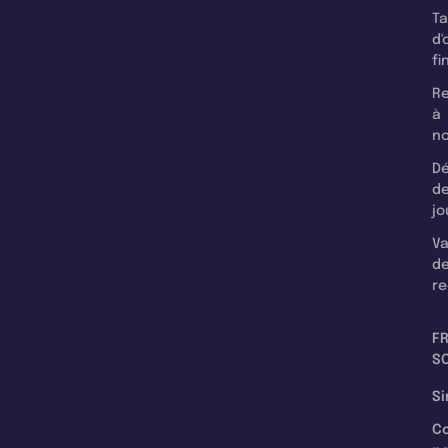
T
d'
fi
Re
à
n
Dé
d
jo
Va
d
re
F
SC
Si
C