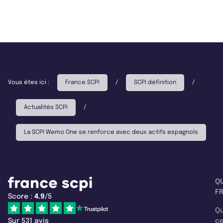
Vous êtes ici :
France SCPI
/
SCPI définition
/
Actualités SCPI
/
La SCPI Wemo One se renforce avec deux actifs espagnols
Q
F
Score :
4.9
/5
Qu
Sur 531 avis
c