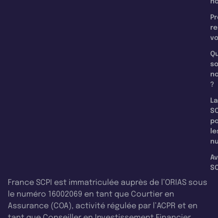
n
Pr
re
v
Qu
s
n
?
La
SC
p
le
nu
Av
SC
France SCPI est immatriculée auprès de l’ORIAS sous
le numéro 16002069 en tant que Courtier en
Assurance (COA), activité régulée par l’ACPR et en
tant que Conseiller en Investissement Financier