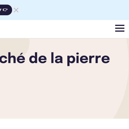
r 👉
menu
ché de la pierre