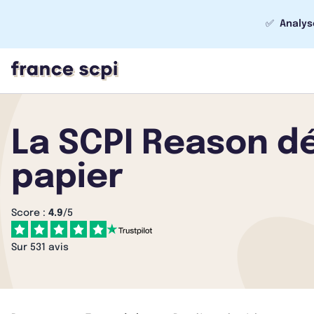
✅
Analys
La SCPI Reason dé
papier
Score :
4.9
/5
Sur 531 avis