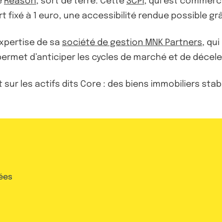
e
Reason
, sort de terre. Cette
SCPI
, qui est commerc
t fixé à 1 euro, une accessibilité rendue possible grâ
expertise de sa
société de gestion MNK Partners
, qu
, permet d’anticiper les cycles de marché et de décel
sur les actifs dits Core : des biens immobiliers sta
ées