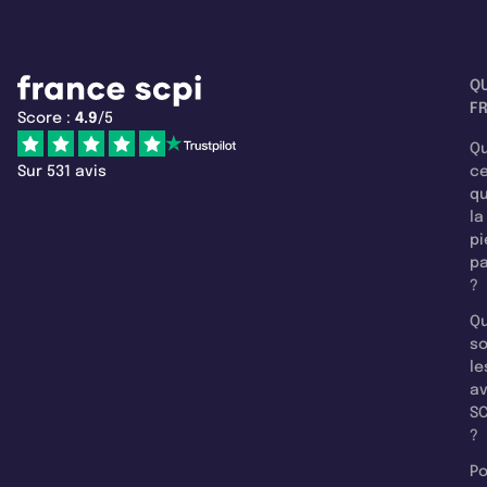
Q
F
Score :
4.9
/5
Qu
Sur 531 avis
c
q
la
pi
pa
?
Qu
so
le
a
SC
?
Po