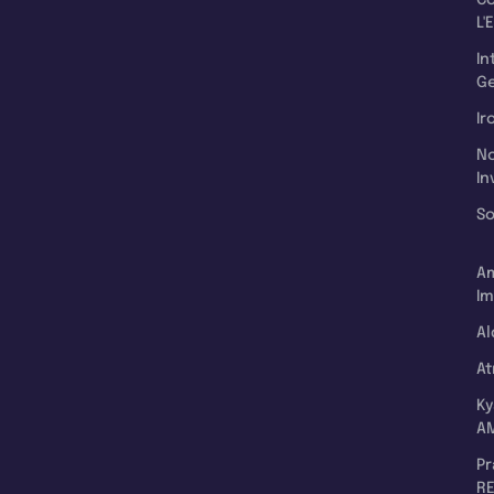
L'
In
Ge
Ir
N
In
So
A
Im
Al
A
K
A
P
RE