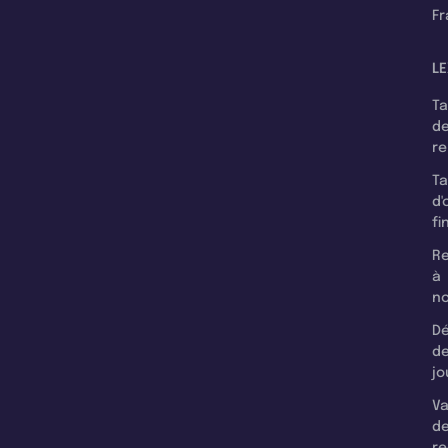
F
LE
T
d
r
T
d'
fi
Re
à
n
Dé
d
jo
Va
d
re