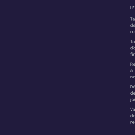
LE
T
d
r
T
d'
fi
Re
à
n
Dé
d
jo
Va
d
re