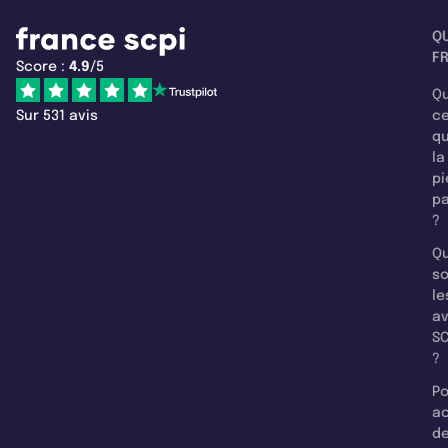
Q
F
Score :
4.9
/5
Qu
Sur 531 avis
c
q
la
pi
pa
?
Qu
so
le
a
SC
?
Po
a
d