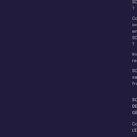
SC
?
C
in
e
SC
?
In
re
SC
s
fr
S
D
G
C
L'