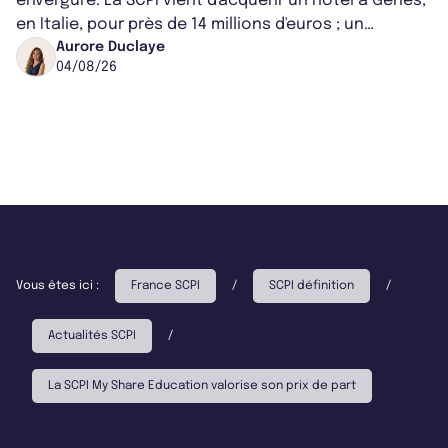
envergure. La SCPI vient d'acquérir un hôtel à Gênes,
en Italie, pour près de 14 millions d'euros ; un
montant qui fait entorse avec ses...
Aurore Duclaye
04/08/26
Vous êtes ici :
France SCPI
/
SCPI définition
/
Actualités SCPI
/
La SCPI My Share Education valorise son prix de part