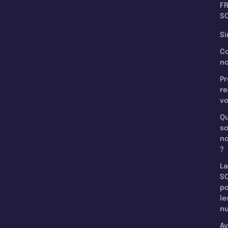
F
SC
Si
C
n
Pr
re
v
Qu
s
n
?
La
SC
p
le
nu
Av