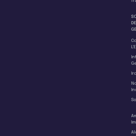
fr
S
D
G
C
L'
In
Ge
Ir
N
In
So
A
Im
Al