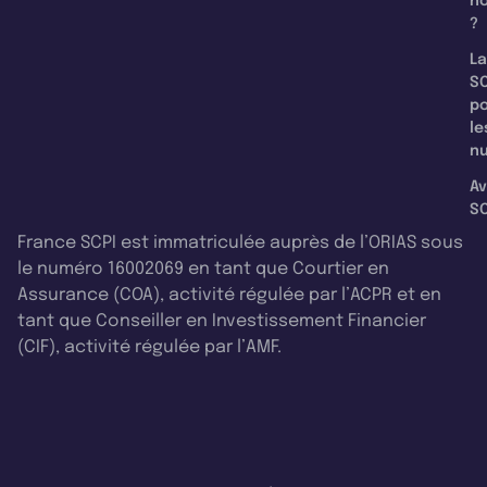
n
?
La
SC
p
le
nu
Av
SC
France SCPI est immatriculée auprès de l’ORIAS sous
le numéro 16002069 en tant que Courtier en
Assurance (COA), activité régulée par l’ACPR et en
tant que Conseiller en Investissement Financier
(CIF), activité régulée par l’AMF.