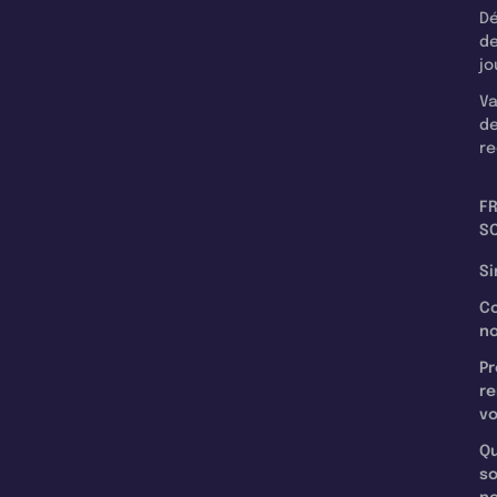
Dé
d
jo
Va
d
re
F
SC
Si
C
n
Pr
re
v
Qu
s