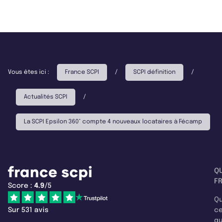
Vous êtes ici :
France SCPI
/
SCPI définition
/
Actualités SCPI
/
La SCPI Epsilon 360° compte 4 nouveaux locataires à Fécamp
Q
F
Score :
4.9
/5
Qu
Sur 531 avis
c
q