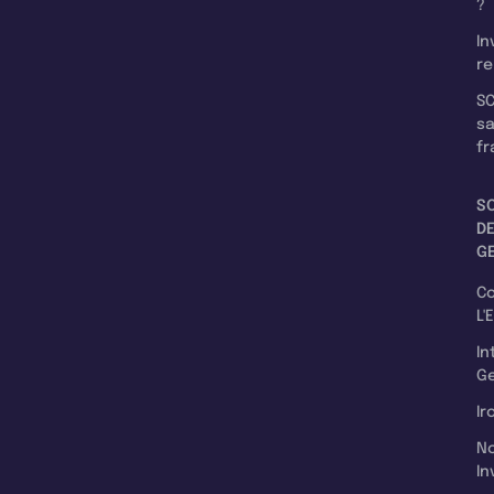
?
In
re
SC
s
fr
S
D
G
C
L'
In
Ge
Ir
N
In