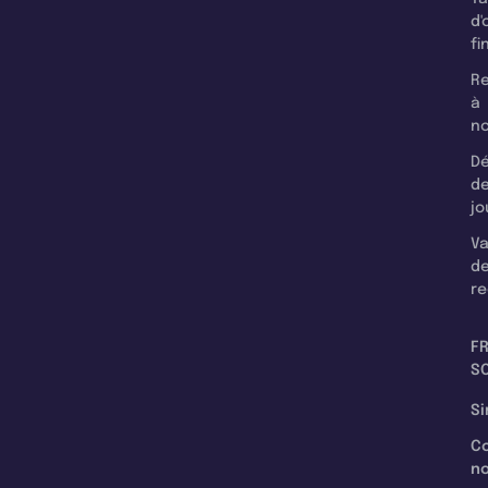
d'
fi
Re
à
n
Dé
d
jo
Va
d
re
F
SC
Si
C
n