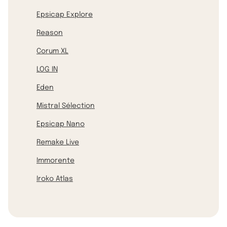
Epsicap Explore
Reason
Corum XL
LOG IN
Eden
Mistral Sélection
Epsicap Nano
Remake Live
Immorente
Iroko Atlas