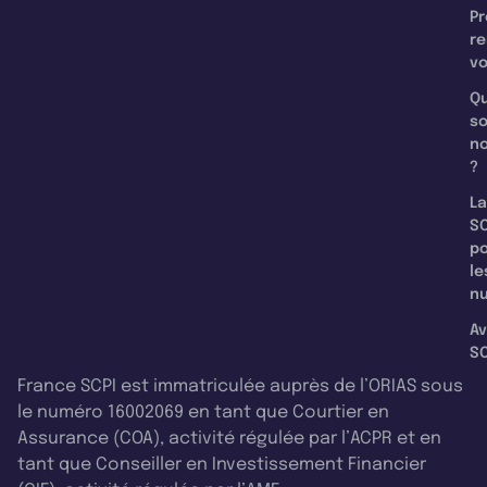
Pr
re
v
Qu
s
n
?
La
SC
p
le
nu
Av
SC
France SCPI est immatriculée auprès de l’ORIAS sous
le numéro 16002069 en tant que Courtier en
Assurance (COA), activité régulée par l’ACPR et en
tant que Conseiller en Investissement Financier