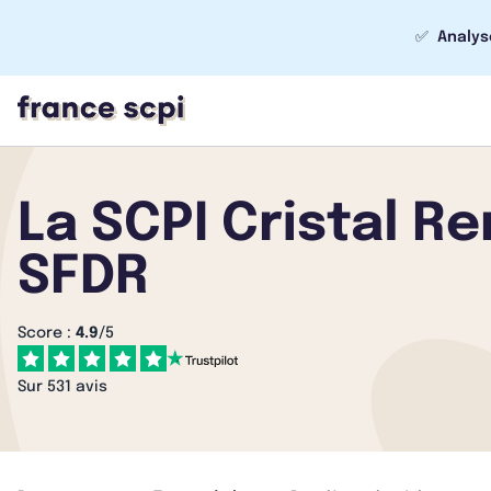
✅
Analys
La SCPI Cristal R
SFDR
Score :
4.9
/5
Sur 531 avis