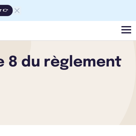
r 👉
menu
le 8 du règlement