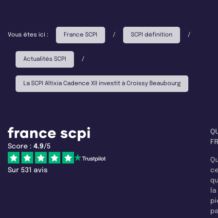
Vous êtes ici :
France SCPI
/
SCPI définition
/
Actualités SCPI
/
La SCPI Altixia Cadence XII investit à Croissy Beaubourg
Q
F
Score :
4.9
/5
Qu
Sur 531 avis
c
q
la
pi
pa