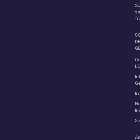
SC
s
fr
S
D
G
C
L'
In
Ge
Ir
N
In
So
A