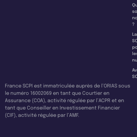
Qu
s
n
?
La
SC
p
le
nu
Av
SC
France SCPI est immatriculée auprès de l’ORIAS sous
le numéro 16002069 en tant que Courtier en
Assurance (COA), activité régulée par l’ACPR et en
tant que Conseiller en Investissement Financier
(CIF), activité régulée par l’AMF.