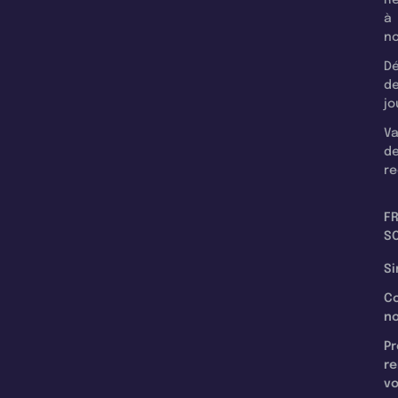
à
n
Dé
d
jo
Va
d
re
F
SC
Si
C
n
Pr
re
v