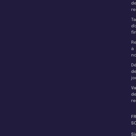
d
r
T
d'
fi
Re
à
n
Dé
d
jo
Va
d
re
F
SC
Si