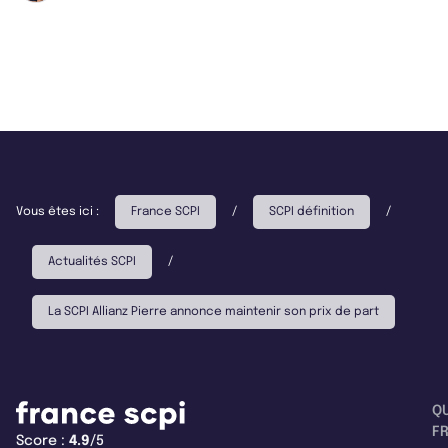
Vous êtes ici :
France SCPI
/
SCPI définition
/
Actualités SCPI
/
La SCPI Allianz Pierre annonce maintenir son prix de part
Q
F
Score :
4.9
/5