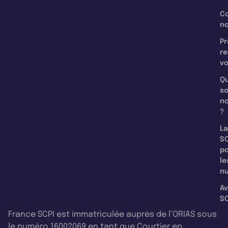
C
n
Pr
re
v
Qu
s
n
?
La
SC
p
le
nu
Av
SC
France SCPI est immatriculée auprès de l’ORIAS sous
le numéro 16002069 en tant que Courtier en