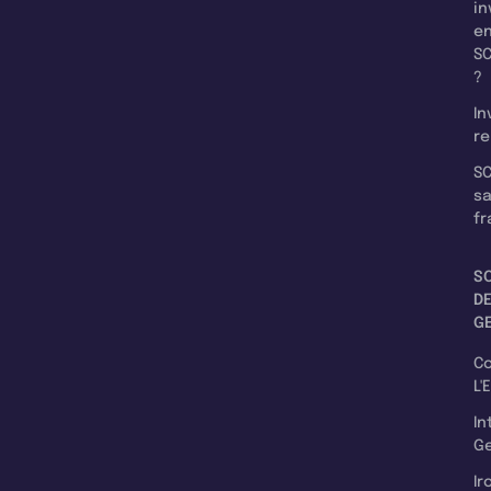
in
e
SC
?
In
re
SC
s
fr
S
D
G
C
L'
In
Ge
Ir