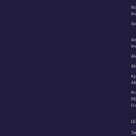
N
In
So
A
Im
Al
A
K
A
P
RE
F
LE
T