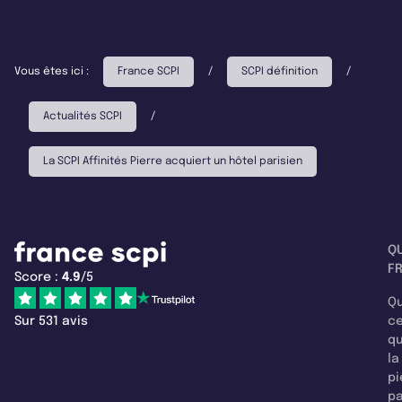
Vous êtes ici :
France SCPI
/
SCPI définition
/
Actualités SCPI
/
La SCPI Affinités Pierre acquiert un hôtel parisien
Q
F
Score :
4.9
/5
Qu
Sur 531 avis
c
q
la
pi
pa