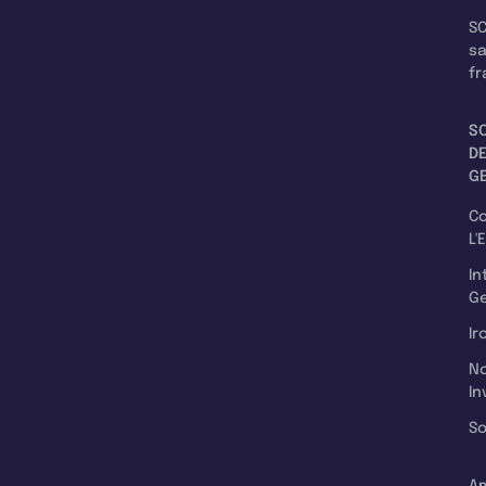
SC
s
fr
S
D
G
C
L'
In
Ge
Ir
N
In
So
A