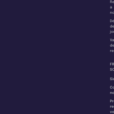
Re
à
n
Dé
d
jo
Va
d
re
F
SC
Si
C
n
Pr
re
v