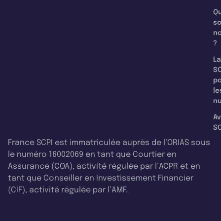
Qu
s
n
?
La
SC
p
le
nu
Av
SC
France SCPI est immatriculée auprès de l’ORIAS sous
le numéro 16002069 en tant que Courtier en
Assurance (COA), activité régulée par l’ACPR et en
tant que Conseiller en Investissement Financier
(CIF), activité régulée par l’AMF.