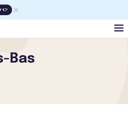
r 👉
menu
s-Bas