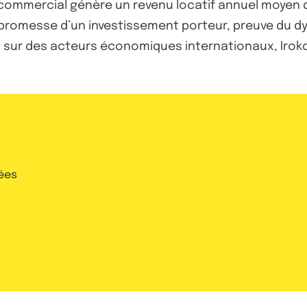
e commercial génère un revenu locatif annuel moyen d
a promesse d’un investissement porteur, preuve du 
t sur des acteurs économiques internationaux, Iroko
ées