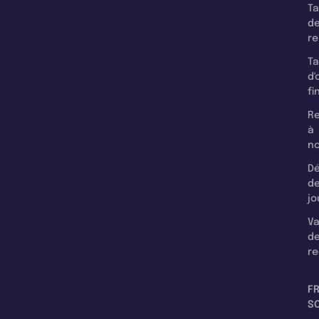
T
d
r
T
d'
fi
Re
à
n
Dé
d
jo
Va
d
re
F
SC