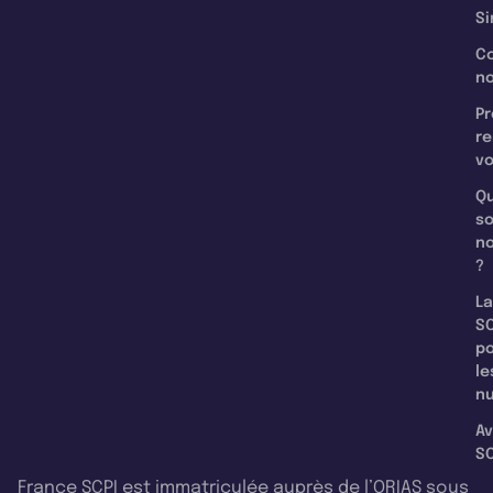
Si
C
n
Pr
re
v
Qu
s
n
?
La
SC
p
le
nu
Av
SC
France SCPI est immatriculée auprès de l’ORIAS sous