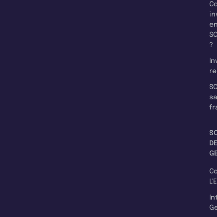
C
in
e
SC
?
In
re
SC
s
fr
S
D
G
C
L'
In
Ge