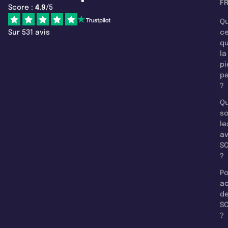
F
Score :
4.9
/5
Qu
Sur 531 avis
c
q
la
pi
pa
?
Qu
so
le
a
SC
?
Po
a
d
SC
?