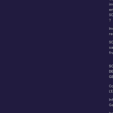
in
e
SC
?
In
re
SC
s
fr
S
D
G
C
L'
In
Ge