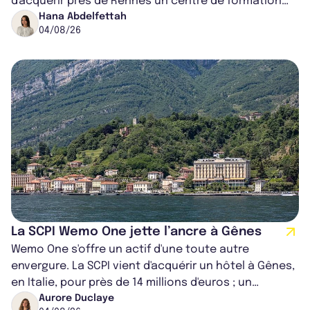
d'acquérir près de Rennes un centre de formation
pour conducteurs poids lou...
Hana Abdelfettah
04/08/26
La SCPI Wemo One jette l’ancre à Gênes
Wemo One s'offre un actif d'une toute autre
envergure. La SCPI vient d'acquérir un hôtel à Gênes,
en Italie, pour près de 14 millions d'euros ; un
montant qui fait entorse avec ses...
Aurore Duclaye