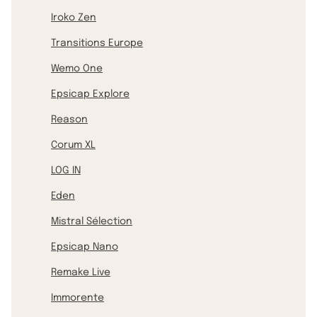
Iroko Zen
Transitions Europe
Wemo One
Epsicap Explore
Reason
Corum XL
LOG IN
Eden
Mistral Sélection
Epsicap Nano
Remake Live
Immorente