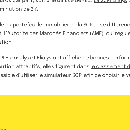
uros par part, soit une baisse de -8%.
La SCPI Elialys
p
iminution de 2%.
 du portefeuille immobilier de la SCPI. Il se différen
t. L’Autorité des Marchés Financiers (AMF), qui régul
ution.
PI Eurovalys et Elialys ont affiché de bonnes perfo
ution attractifs, elles figurent dans
le classement d
ssible d’utiliser
le simulateur SCPI
afin de choisir le
ées