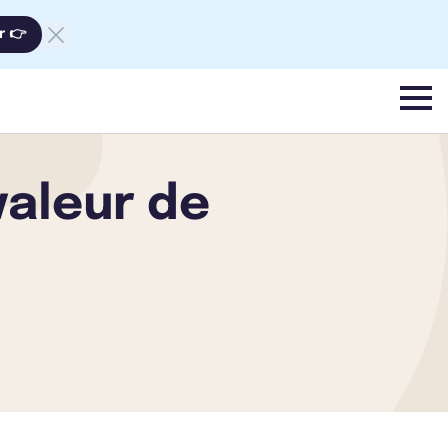
r 👉
menu
valeur de