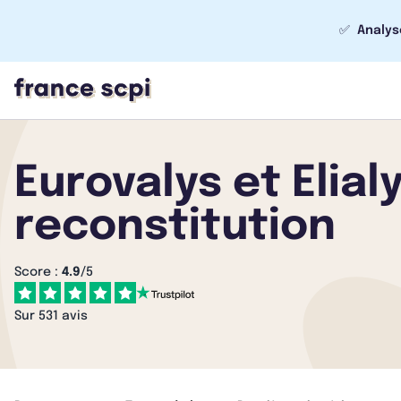
✅
Analys
Eurovalys et Elia
reconstitution
Score :
4.9
/5
Sur 531 avis