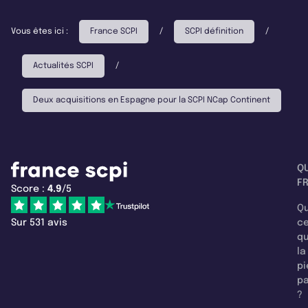
Vous êtes ici :
France SCPI
/
SCPI définition
/
Actualités SCPI
/
Deux acquisitions en Espagne pour la SCPI NCap Continent
Q
F
Score :
4.9
/5
Qu
Sur 531 avis
c
q
la
pi
pa
?