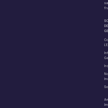
s
fr
S
D
G
C
L'
In
Ge
Ir
N
In
So
A
Im