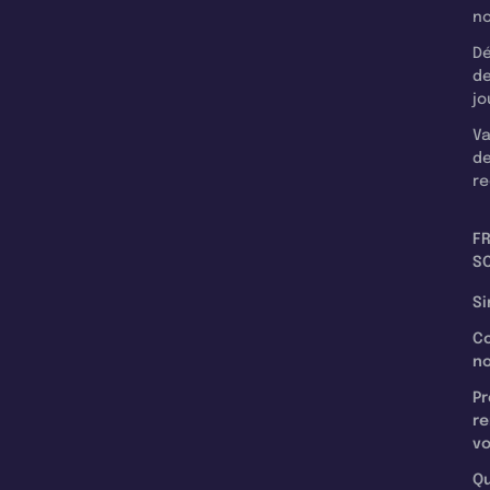
n
Dé
d
jo
Va
d
re
F
SC
Si
C
n
Pr
re
v
Qu