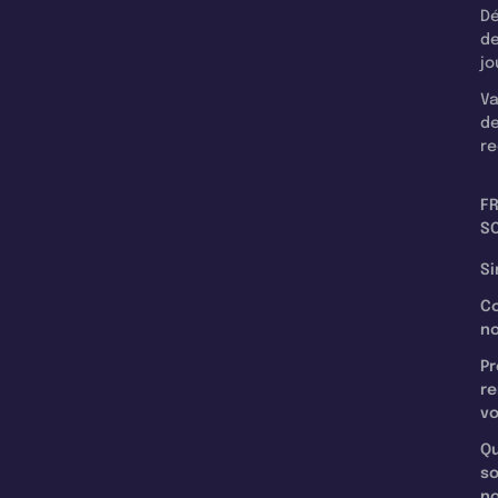
Dé
d
jo
Va
d
re
F
SC
Si
C
n
Pr
re
v
Qu
s
n