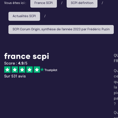
Vous êtes ici :
France SCPI
/
SCPI définition
/
Actualités SCPI
/
SCPI Corum Origin, synthèse de l'année 2023 par Frédéric Puzin
Q
F
Score :
4.9
/5
Qu
Sur 531 avis
c
q
la
pi
pa
?
Qu