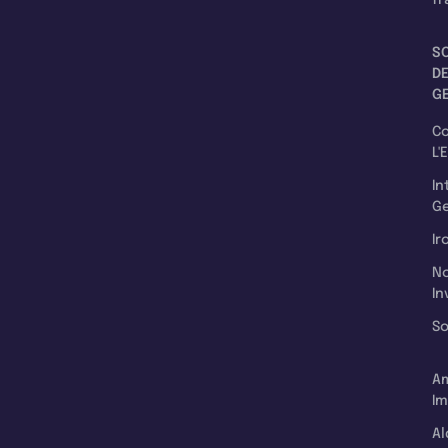
S
D
G
C
L'
In
Ge
Ir
N
In
So
A
Im
Al