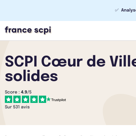
✅
Analys
SCPI Cœur de Vill
solides
Score :
4.9
/5
Sur 531 avis