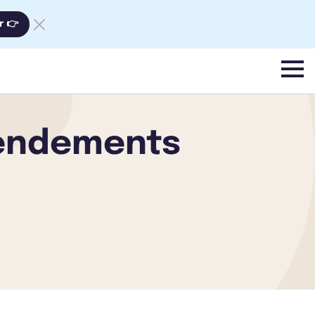
r 👉
menu
 rendements