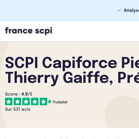
✅
Analys
SCPI Capiforce Pi
Thierry Gaiffe, P
Score :
4.9
/5
Sur 531 avis