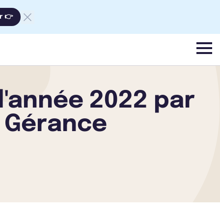
r 👉
menu
 l'année 2022 par
l Gérance