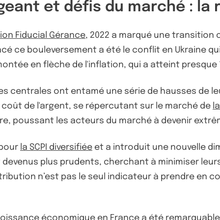
ant et défis du marché : la 
ion Fiducial Gérance
, 2022 a marqué une transition 
é ce bouleversement a été le conflit en Ukraine qui
e en flèche de l'inflation, qui a atteint presque 10
ues centrales ont entamé une série de hausses de l
oût de l'argent, se répercutant sur le marché de
l
ière, poussant les acteurs du marché à devenir extr
 pour
la SCPI diversifiée
et a introduit une nouvelle d
nt devenus plus prudents, cherchant à minimiser leu
tribution n’est pas le seul indicateur à prendre en co
roissance économique en France a été remarquablem