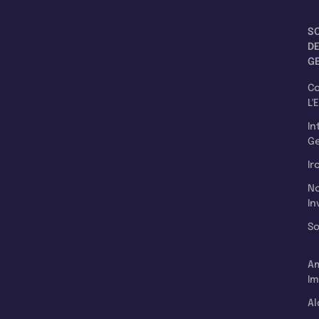
S
D
G
C
L'
In
Ge
Ir
N
In
So
A
Im
Al