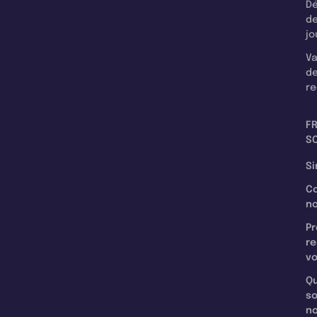
Dé
d
jo
Va
d
re
F
SC
Si
C
n
Pr
re
v
Qu
s
n