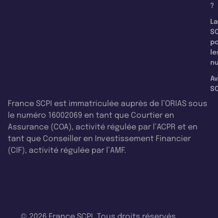
?
La
SC
p
le
nu
Av
SC
France SCPI est immatriculée auprès de l’ORIAS sous
le numéro 16002069 en tant que Courtier en
Assurance (COA), activité régulée par l’ACPR et en
tant que Conseiller en Investissement Financier
(CIF), activité régulée par l’AMF.
© 2026 France SCPI. Tous droits réservés.