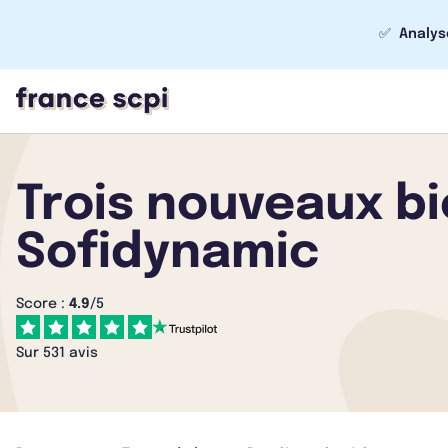
✅
Analys
Trois nouveaux bi
Sofidynamic
Score :
4.9
/5
Sur 531 avis