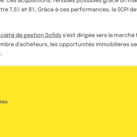
lle. Ces acquisitions, rendues possibles grâce un m
tre 7,5% et 8%. Grâce à ces performances, la SCPI d
ociété de gestion Sofidy
s’est dirigée vers le marché 
mbre d’acheteurs, les opportunités immobilières se 
.
ées