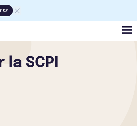
r 👉
menu
 la SCPI