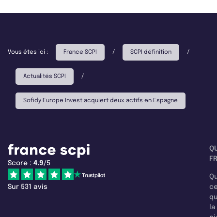
Vous êtes ici :
France SCPI
/
SCPI définition
/
Actualités SCPI
/
Sofidy Europe Invest acquiert deux actifs en Espagne
Q
F
Score :
4.9
/5
Qu
Sur 531 avis
c
q
la