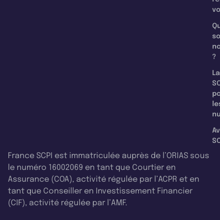
v
Qu
s
n
?
La
SC
p
le
nu
Av
SC
France SCPI est immatriculée auprès de l’ORIAS sous
le numéro 16002069 en tant que Courtier en
Assurance (COA), activité régulée par l’ACPR et en
tant que Conseiller en Investissement Financier
(CIF), activité régulée par l’AMF.