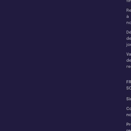
fi
Re
à
n
Dé
d
jo
Va
d
re
F
SC
Si
C
n
Pr
re