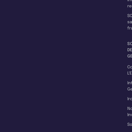
re
SC
s
fr
S
D
G
C
L'
In
Ge
Ir
N
In
So