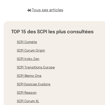
Tous ses articles
TOP 15 des SCPI les plus consultées
SCPI Comète
SCPI Corum Origin
SCPI Iroko Zen
SCPI Transitions Europe
SCPI Wemo One
SCPI Epsicap Explore
SCPI Reason
SCPI Corum XL