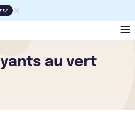
r 👉
menu
oyants au vert