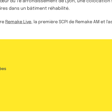
œur du 7e arrondissement de Lyon, une colocation so
ires dans un bâtiment réhabilité.
tre
Remake Live
, la première SCPI de Remake AM et l
ées