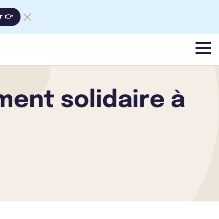
r 👉
menu
ment solidaire à