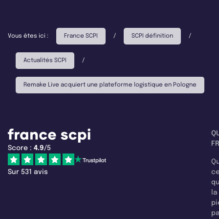
Vous êtes ici :
France SCPI
/
SCPI définition
/
Actualités SCPI
/
Remake Live acquiert une plateforme logistique en Pologne
Q
F
Score :
4.9
/5
Qu
Sur 531 avis
c
q
la
pi
pa