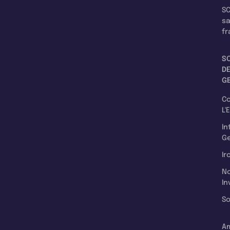
SC
s
fr
S
D
G
C
L'
In
Ge
Ir
N
In
So
A