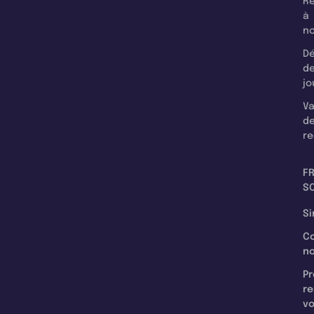
Re
à
n
Dé
d
jo
Va
d
re
F
SC
Si
C
n
Pr
re
v