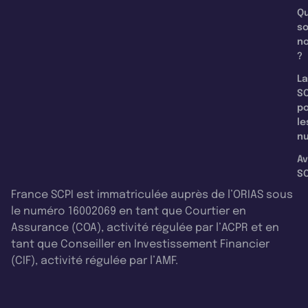
Qu
s
n
?
La
SC
p
le
nu
Av
SC
France SCPI est immatriculée auprès de l’ORIAS sous
le numéro 16002069 en tant que Courtier en
Assurance (COA), activité régulée par l’ACPR et en
tant que Conseiller en Investissement Financier
(CIF), activité régulée par l’AMF.