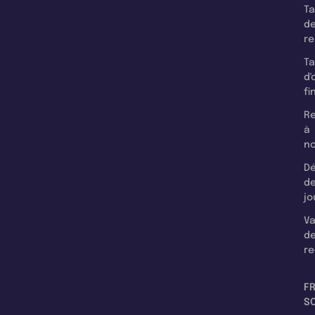
T
d
r
T
d'
fi
Re
à
n
Dé
d
jo
Va
d
re
F
SC