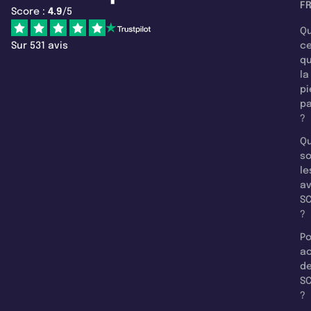
F
Score :
4.9
/5
Qu
Sur 531 avis
c
q
la
pi
pa
?
Qu
so
le
a
SC
?
Po
a
d
SC
?