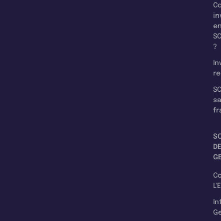
C
in
e
SC
?
In
re
SC
s
fr
S
D
G
C
L'
In
Ge