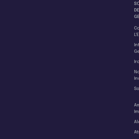
S
D
G
C
L'
In
Ge
Ir
N
In
So
A
Im
Al
A