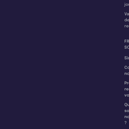
jo
Va
d
re
F
SC
Si
C
n
Pr
re
v
Qu
s
n
?