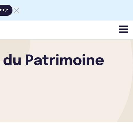
r 👉
menu
 du Patrimoine