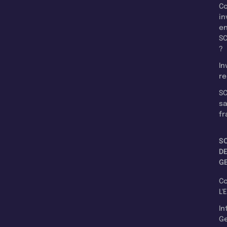
C
in
e
SC
?
In
re
SC
s
fr
S
D
G
C
L'
In
Ge