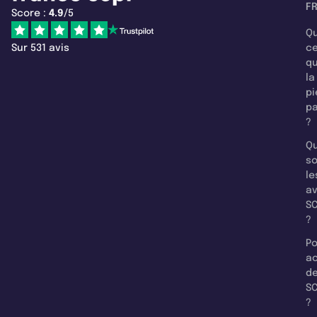
F
Score :
4.9
/5
Qu
Sur 531 avis
c
q
la
pi
pa
?
Qu
so
le
a
SC
?
Po
a
d
SC
?