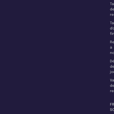
T
d
r
T
d'
fi
Re
à
n
Dé
d
jo
Va
d
re
F
SC