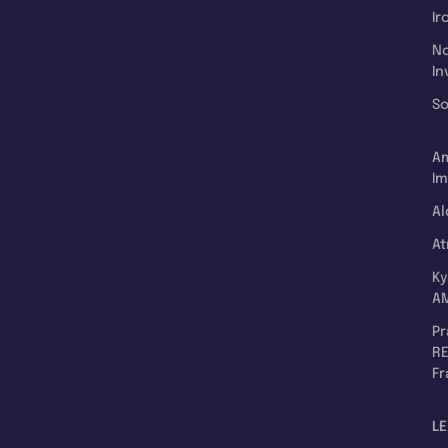
Ir
N
In
So
A
Im
Al
A
K
A
P
RE
F
LE