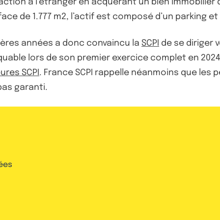
saction à l’étranger en acquérant un bien immobilie
ce de 1.777 m2, l’actif est composé d’un parking et
ières années a donc convaincu la
SCPI
de se diriger 
ble lors de son premier exercice complet en 2024, av
eures SCPI
. France SCPI rappelle néanmoins que les
as garanti.
ées