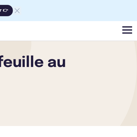
r 👉
menu
euille au