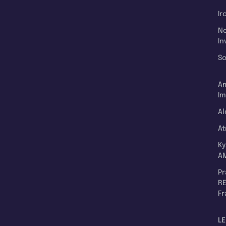
Ir
N
In
So
A
Im
Al
A
K
A
P
RE
F
LE