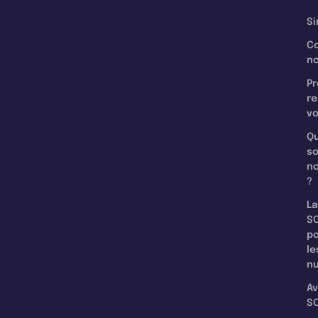
Si
C
n
Pr
re
v
Qu
s
n
?
La
SC
p
le
nu
Av
SC