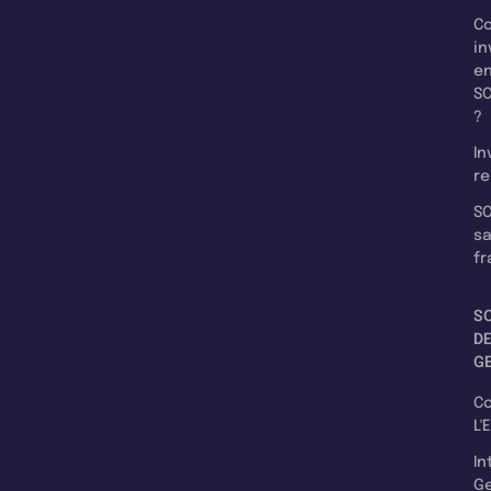
C
in
e
SC
?
In
re
SC
s
fr
S
D
G
C
L'
In
Ge