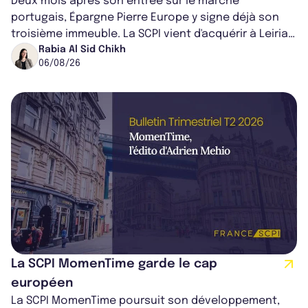
Deux mois après son entrée sur le marché
portugais, Épargne Pierre Europe y signe déjà son
troisième immeuble. La SCPI vient d'acquérir à Leiria,
dans le centre du pays, un établis...
Rabia Al Sid Chikh
06/08/26
La SCPI MomenTime garde le cap
européen
La SCPI MomenTime poursuit son développement,