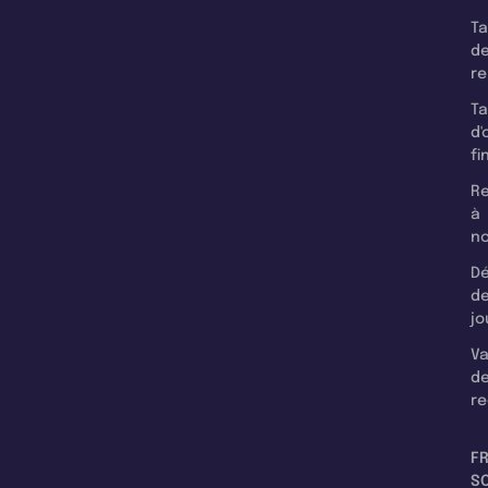
T
d
r
T
d'
fi
Re
à
n
Dé
d
jo
Va
d
re
F
SC