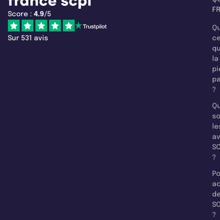
F
Score :
4.9
/5
Qu
Sur 531 avis
c
q
la
pi
pa
?
Qu
so
le
a
SC
?
Po
a
d
SC
?