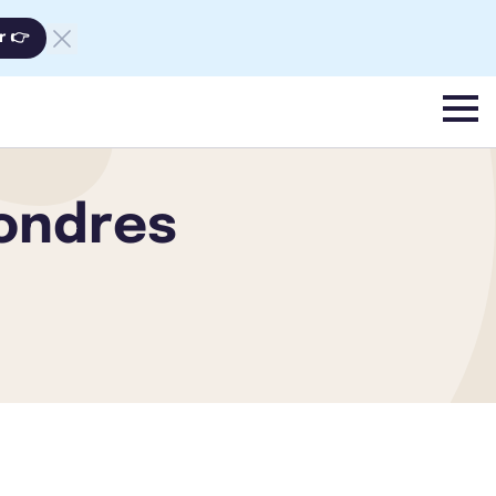
r 👉
menu
Londres