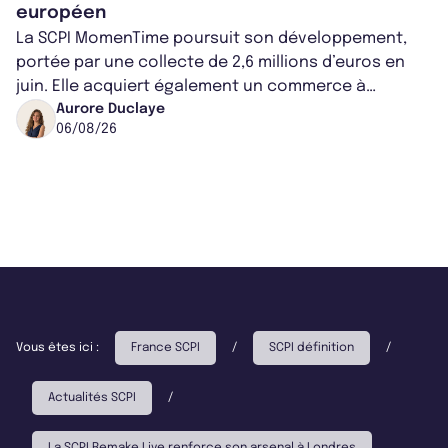
européen
La SCPI MomenTime poursuit son développement,
portée par une collecte de 2,6 millions d’euros en
juin. Elle acquiert également un commerce à
Worcester, place une plateforme logisti...
Aurore Duclaye
06/08/26
Vous êtes ici :
France SCPI
/
SCPI définition
/
Actualités SCPI
/
La SCPI Remake Live renforce son arsenal à Londres