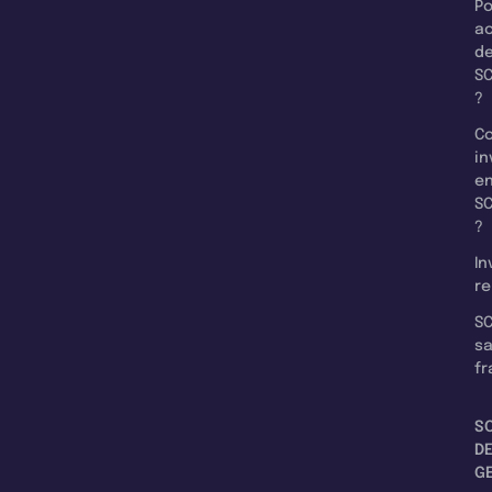
Po
a
d
SC
?
C
in
e
SC
?
In
re
SC
s
fr
S
D
G