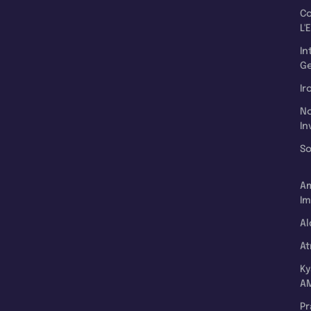
C
L'
In
Ge
Ir
N
In
So
A
Im
Al
A
K
A
P