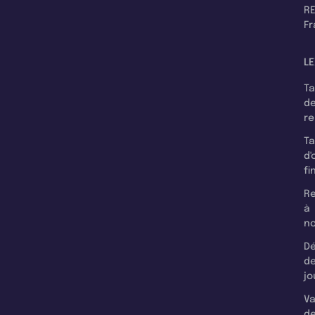
RE
F
LE
T
d
r
T
d'
fi
Re
à
n
Dé
d
jo
Va
d