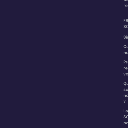
re
F
SC
Si
C
n
Pr
re
v
Qu
s
n
?
La
SC
p