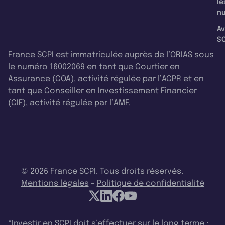
le
nu
Av
SC
France SCPI est immatriculée auprès de l’ORIAS sous
le numéro 16002069 en tant que Courtier en
Assurance (COA), activité régulée par l’ACPR et en
tant que Conseiller en Investissement Financier
(CIF), activité régulée par l’AMF.
© 2026 France SCPI. Tous droits réservés.
Mentions légales
-
Politique de confidentialité
*Investir en SCPI doit s’effectuer sur le long terme :