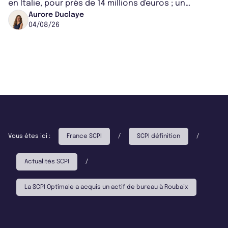
en Italie, pour près de 14 millions d'euros ; un
montant qui fait entorse avec ses...
Aurore Duclaye
04/08/26
Vous êtes ici :
France SCPI
/
SCPI définition
/
Actualités SCPI
/
La SCPI Optimale a acquis un actif de bureau à Roubaix