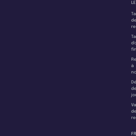
LE
T
d
r
T
d'
fi
Re
à
n
Dé
d
jo
Va
d
re
F