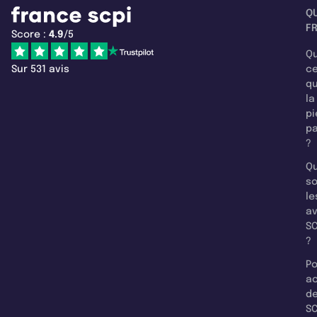
Q
F
Score :
4.9
/5
Qu
Sur 531 avis
c
q
la
pi
pa
?
Qu
so
le
a
SC
?
Po
a
d
SC