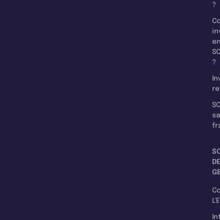
?
C
in
e
SC
?
In
re
SC
s
fr
S
D
G
C
L'
In