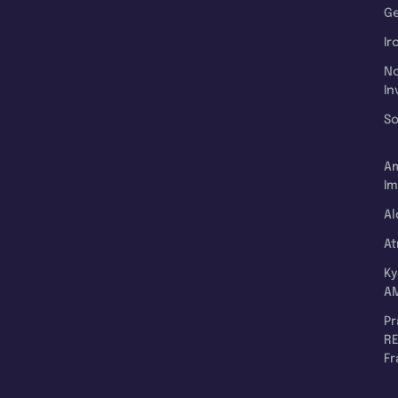
Ge
Ir
N
In
So
A
Im
Al
A
K
A
P
RE
F