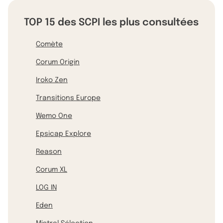
TOP 15 des SCPI les plus consultées
Comète
Corum Origin
Iroko Zen
Transitions Europe
Wemo One
Epsicap Explore
Reason
Corum XL
LOG IN
Eden