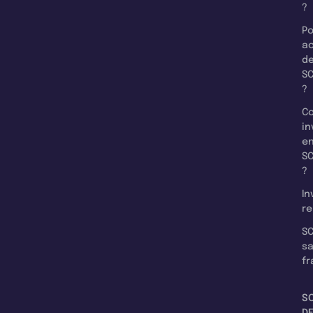
?
Po
a
d
SC
?
C
in
e
SC
?
In
re
SC
s
fr
S
D