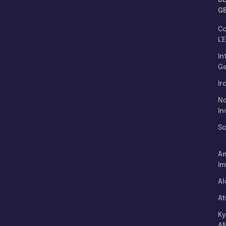
G
C
L'
In
Ge
Ir
N
In
So
A
Im
Al
A
K
A