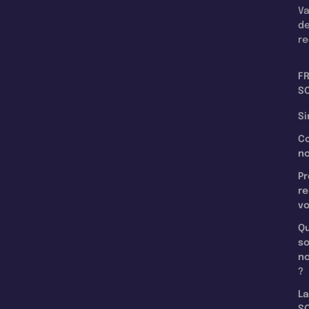
Va
d
re
F
SC
Si
C
n
Pr
re
v
Qu
s
n
?
La
SC