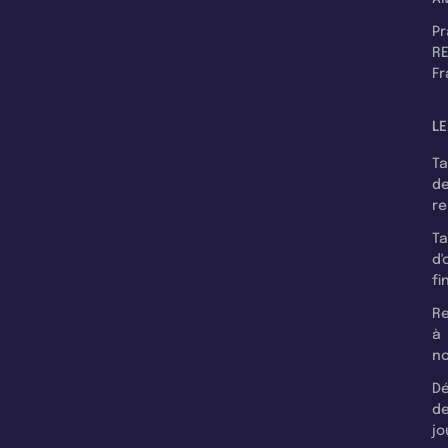
P
RE
F
LE
T
d
r
T
d'
fi
Re
à
n
Dé
d
jo