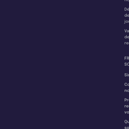
Dé
d
jo
Va
d
re
F
SC
Si
C
n
Pr
re
v
Qu
s