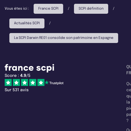
Vous êtes ici :
France SCPI
/
SCPI définition
/
Actualités SCPI
/
La SCPI Darwin RE01 consolide son patrimoine en Espagne
Q
F
Score :
4.9
/5
Qu
Sur 531 avis
c
q
la
pi
pa
?
Qu