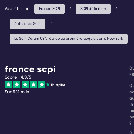
Vous êtes ici :
France SCPI
/
SCPI définition
/
Actualités SCPI
/
La SCPI Corum USA réalise sa première acquisition à New York
Q
F
Score :
4.9
/5
Qu
Sur 531 avis
c
q
la
pi
pa
?
Qu