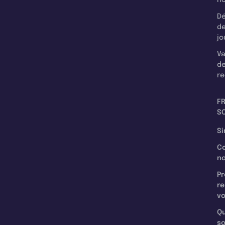
Dé
d
jo
Va
d
re
F
SC
Si
C
n
Pr
re
v
Qu
s