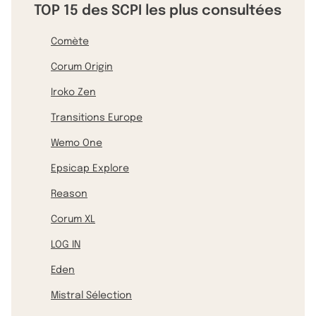
TOP 15 des SCPI les plus consultées
Comète
Corum Origin
Iroko Zen
Transitions Europe
Wemo One
Epsicap Explore
Reason
Corum XL
LOG IN
Eden
Mistral Sélection