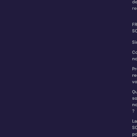
d
re
F
SC
Si
C
n
Pr
re
v
Qu
s
n
?
La
SC
p