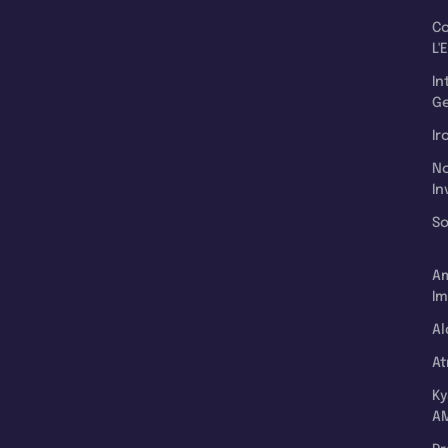
C
L'
In
Ge
Ir
N
In
So
A
Im
Al
A
K
A