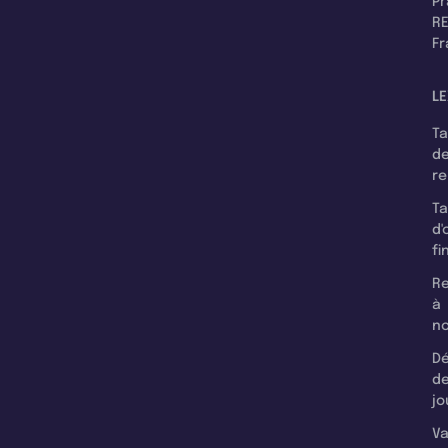
P
RE
F
LE
T
d
r
T
d'
fi
Re
à
n
Dé
d
jo
Va