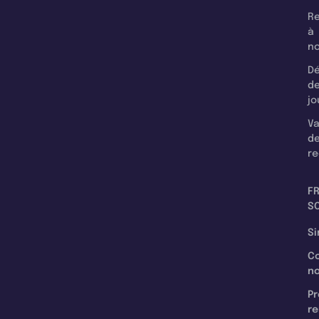
Re
à
n
Dé
d
jo
Va
d
re
F
SC
Si
C
n
Pr
re