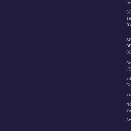
re
SC
s
fr
S
D
G
C
L'
In
Ge
Ir
N
In
So