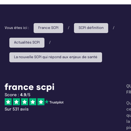
Vous êtes ici :
France SCPI
/
SCPI définition
/
Actualités SCPI
/
La nouvelle SCPI qui répond aux enjeux de santé
Q
F
Score :
4.9
/5
Qu
Sur 531 avis
c
q
la
pi