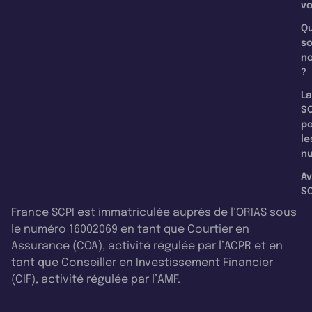
v
Qu
s
n
?
La
SC
p
le
nu
Av
SC
France SCPI est immatriculée auprès de l’ORIAS sous
le numéro 16002069 en tant que Courtier en
Assurance (COA), activité régulée par l’ACPR et en
tant que Conseiller en Investissement Financier
(CIF), activité régulée par l’AMF.