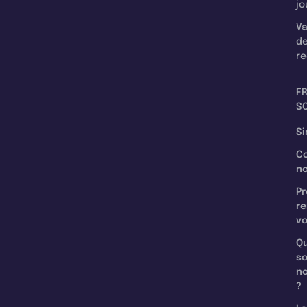
jo
Va
d
re
F
SC
Si
C
n
Pr
re
v
Qu
s
n
?