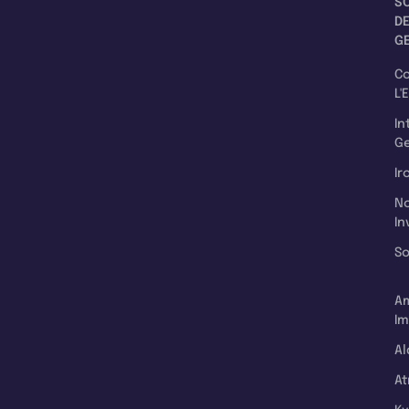
S
D
G
C
L'
In
Ge
Ir
N
In
So
A
Im
Al
A