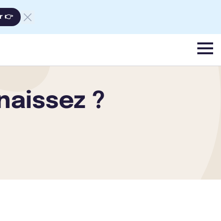
r 👉
menu
naissez ?