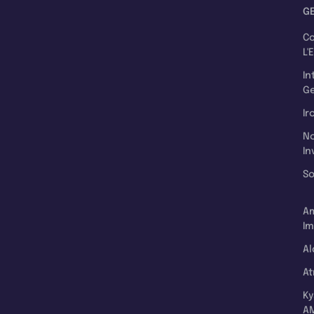
G
C
L'
In
Ge
Ir
N
In
So
A
Im
Al
A
K
A