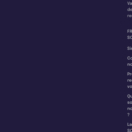
Va
d
re
F
SC
Si
C
n
Pr
re
v
Qu
s
n
?
La
SC