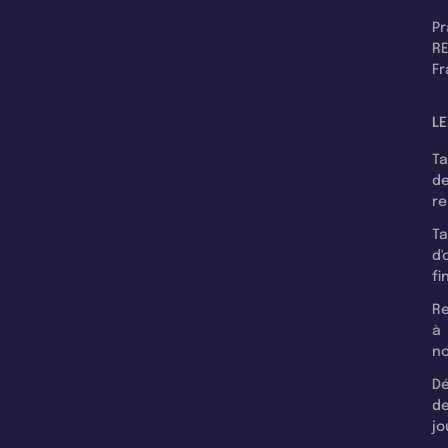
P
RE
F
LE
T
d
r
T
d'
fi
Re
à
n
Dé
d
jo