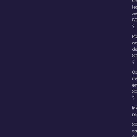
so
le
a
SC
?
Po
a
d
SC
?
C
in
e
SC
?
In
re
SC
s