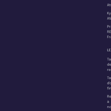
A
K
A
P
RE
F
LE
T
d
r
T
d'
fi
Re
à
n