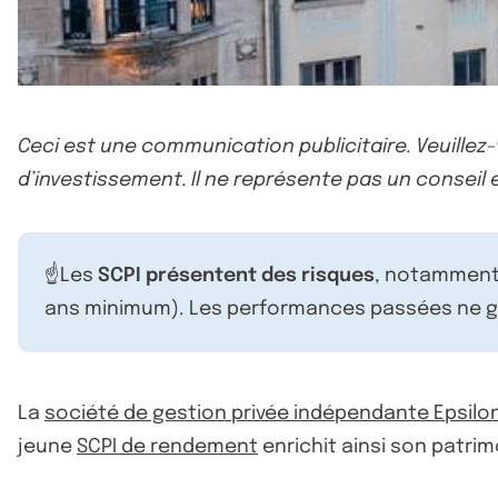
Ceci est une communication publicitaire. Veuillez
d’investissement. Il ne représente pas un conseil e
☝️Les
SCPI présentent des risques
, notamment 
ans minimum). Les performances passées ne ga
La
société de gestion privée indépendante Epsilon
jeune
SCPI de rendement
enrichit ainsi son patrim