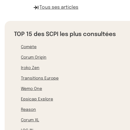
Tous ses articles
TOP 15 des SCPI les plus consultées
Comète
Corum Origin
Iroko Zen
Transitions Europe
Wemo One
Epsicap Explore
Reason
Corum XL