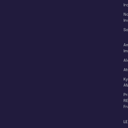
Ir
N
In
So
A
Im
Al
A
K
A
P
RE
F
LE