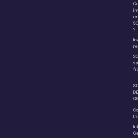
C
in
e
SC
?
In
re
SC
s
fr
S
D
G
C
L'
In
Ge