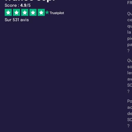
F
Score :
4.9
/5
Qu
Sur 531 avis
c
q
la
pi
pa
?
Qu
so
le
a
SC
?
Po
a
d
SC
?