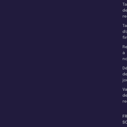
T
d
r
T
d'
fi
Re
à
n
Dé
d
jo
Va
d
re
F
SC