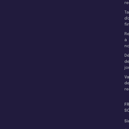
r
T
d'
fi
Re
à
n
Dé
d
jo
Va
d
re
F
SC
Si