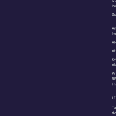
N
In
So
A
Im
Al
A
K
A
P
RE
F
LE
T
d