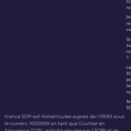
C
n
Pr
re
v
Qu
s
n
?
La
SC
p
le
nu
Av
SC
France SCPI est immatriculée auprès de l’ORIAS sous
le numéro 16002069 en tant que Courtier en
Assurance (COA), activité régulée par l’ACPR et en