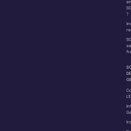
e
SC
?
In
re
SC
s
fr
S
D
G
C
L'
In
Ge
Ir