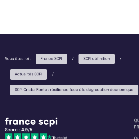
Vous êtes ici :
France SCPI
/
SCPI définition
/
Actualités SCPI
/
SCPI Cristal Rente : résilience face à la dégradation économique
Q
F
Score :
4.9
/5
Qu