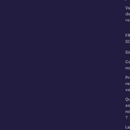
Va
d
re
F
SC
Si
C
n
Pr
re
v
Qu
s
n
?
La