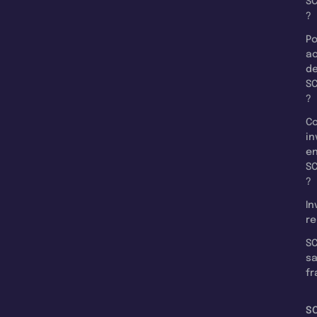
SC
?
Po
a
d
SC
?
C
in
e
SC
?
In
re
SC
s
fr
S