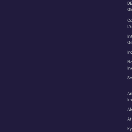
D
G
C
L'
In
Ge
Ir
N
In
So
A
Im
Al
A
K