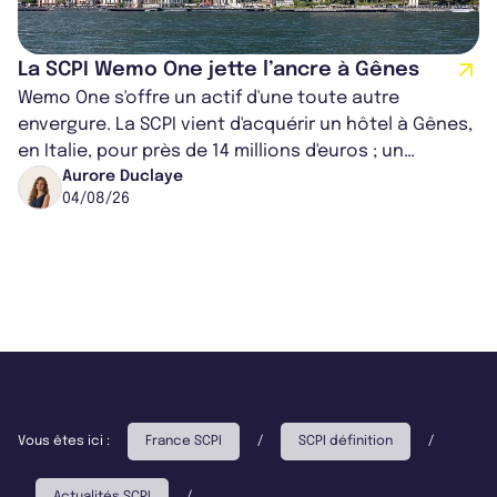
La SCPI Wemo One jette l’ancre à Gênes
Wemo One s'offre un actif d'une toute autre
envergure. La SCPI vient d'acquérir un hôtel à Gênes,
en Italie, pour près de 14 millions d'euros ; un
montant qui fait entorse avec ses...
Aurore Duclaye
04/08/26
Vous êtes ici :
France SCPI
/
SCPI définition
/
Actualités SCPI
/