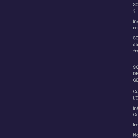
SC
?
In
re
SC
s
fr
S
D
G
C
L'
In
Ge
Ir
N