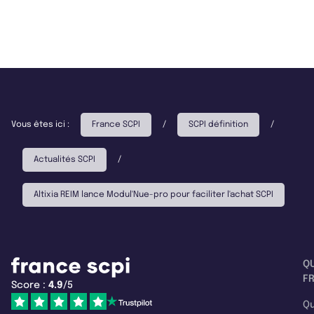
Vous êtes ici :
France SCPI
/
SCPI définition
/
Actualités SCPI
/
Altixia REIM lance Modul'Nue-pro pour faciliter l'achat SCPI
Q
F
Score :
4.9
/5
Qu