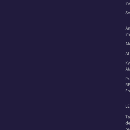
In
So
A
Im
Al
A
K
A
P
RE
F
LE
T
d
r