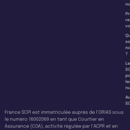
n
Pr
re
v
Qu
s
n
?
La
SC
p
le
nu
Av
SC
France SCPI est immatriculée auprès de l’ORIAS sous
le numéro 16002069 en tant que Courtier en
Assurance (COA), activité régulée par l’ACPR et en