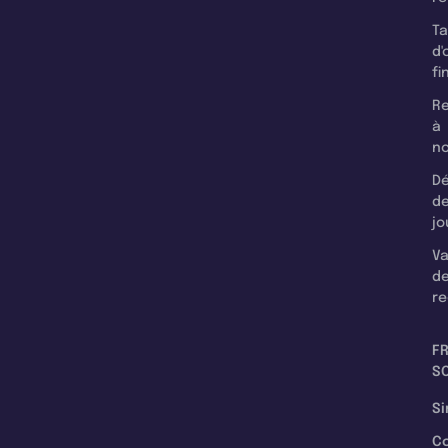
T
d'
fi
Re
à
n
Dé
d
jo
Va
d
re
F
SC
Si
C