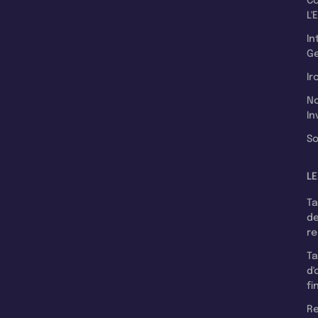
C
L'
In
Ge
Ir
N
In
So
LE
T
d
r
T
d'
fi
Re