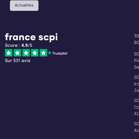
Actualités
T
SC
Score :
4.9
/5
SC
Sur 531 avis
Pi
S
SC
Ir
Z
SC
C
XL
SC
A