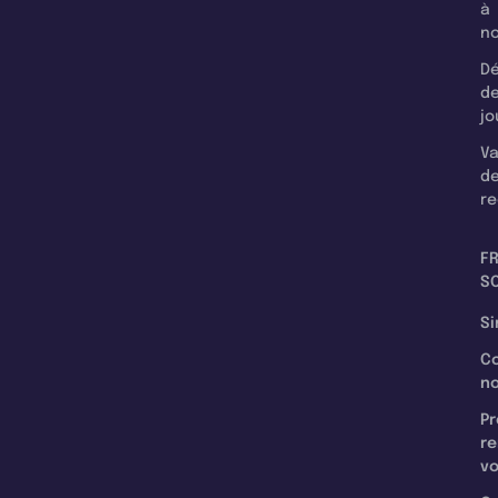
à
n
Dé
d
jo
Va
d
re
F
SC
Si
C
n
Pr
re
v