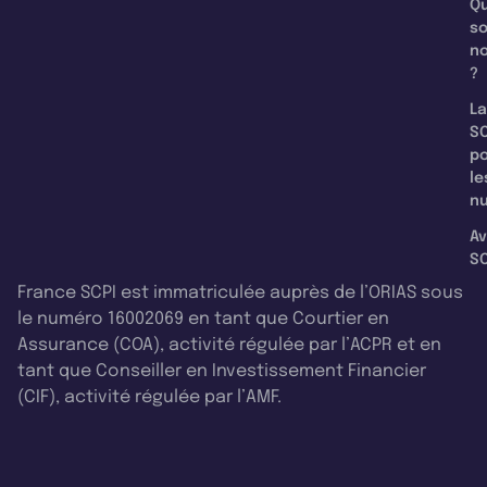
Qu
s
n
?
La
SC
p
le
nu
Av
SC
France SCPI est immatriculée auprès de l’ORIAS sous
le numéro 16002069 en tant que Courtier en
Assurance (COA), activité régulée par l’ACPR et en
tant que Conseiller en Investissement Financier
(CIF), activité régulée par l’AMF.