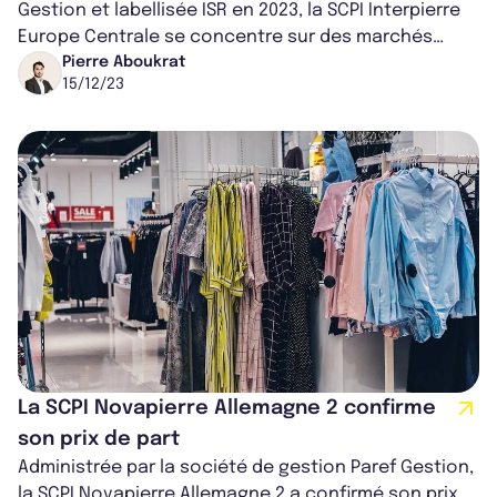
Gestion et labellisée ISR en 2023, la SCPI Interpierre
PAREF Gestion
Europe Centrale se concentre sur des marchés
immobiliers dynamiques en Europe...
Pierre Aboukrat
15/12/23
La SCPI Novapierre Allemagne 2 confirme
son prix de part
Administrée par la société de gestion Paref Gestion,
la SCPI Novapierre Allemagne 2 a confirmé son prix