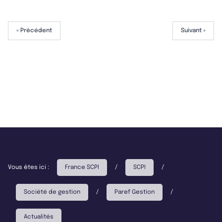
« Précédent
Suivant »
Vous êtes ici :
France SCPI
/
SCPI
/
Société de gestion
/
Paref Gestion
/
Actualités