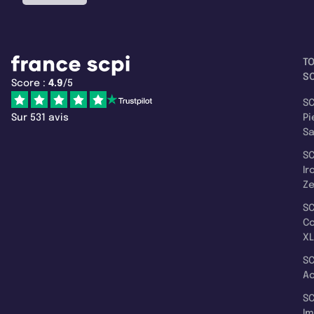
T
SC
Score :
4.9
/5
SC
Sur 531 avis
Pi
S
SC
Ir
Z
SC
C
XL
SC
A
SC
I