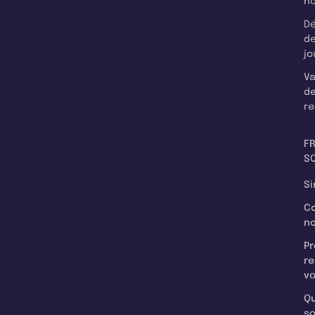
n
Dé
d
jo
Va
d
re
F
SC
Si
C
n
Pr
re
v
Qu
s