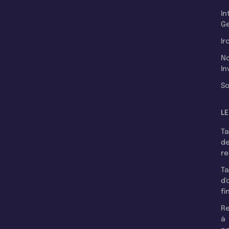
In
Ge
Ir
N
In
So
LE
T
d
r
T
d'
fi
Re
à